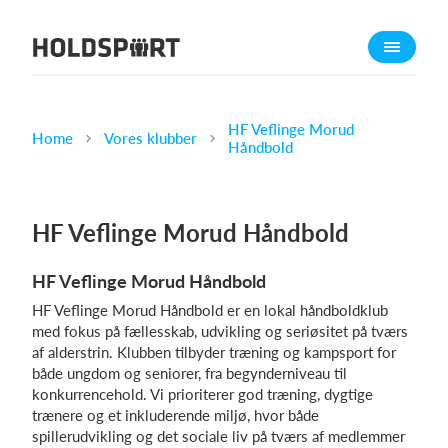
Om Holdsport
Om os
Mød os
HF Veflinge Morud
Home
Vores klubber
Håndbold
Karriere
Presseomtale
HF Veflinge Morud Håndbold
Funktioner
Kalender
HF Veflinge Morud Håndbold
Kontingentopkrævning
HF Veflinge Morud Håndbold er en lokal håndboldklub
Hjemmeside
med fokus på fællesskab, udvikling og seriøsitet på tværs
af alderstrin. Klubben tilbyder træning og kampsport for
Webshop
både ungdom og seniorer, fra begynderniveau til
Billetsystem
konkurrencehold. Vi prioriterer god træning, dygtige
trænere og et inkluderende miljø, hvor både
spillerudvikling og det sociale liv på tværs af medlemmer
Hvad koster det?