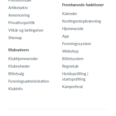
Fremhævede funktioner
Artikelarkiv
Kalender
Annoncering
Kontingentopkrævning
Privatlivspolitik
Hjemmeside
Vilkår og betingelser
App
Sitemap
Foreningssystem
Klubunivers
Webshop
Klubhjemmesider
Billetsystem
Klubnyheder
Regnskab
Billetsalg
Holdopstilling |
startopstilling
Foreningsadministration
Kampreferat
Klubinfo