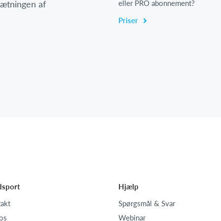
psætningen af
eller PRO abonnement?
Priser
dsport
Hjælp
akt
Spørgsmål & Svar
os
Webinar