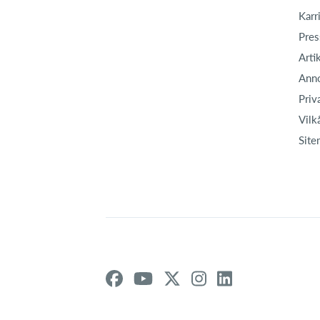
Karr
Pres
Arti
Ann
Priv
Vilk
Site