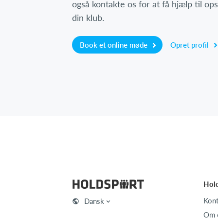
også kontakte os for at få hjælp til o
din klub.
Book et online møde
Opret profil
Hol
Kont
Dansk
Om 