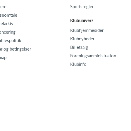
iere
Sportsregler
seomtale
Klubunivers
kelarkiv
Klubhjemmesider
oncering
Klubnyheder
atlivspolitik
Billetsalg
år og betingelser
Foreningsadministration
map
Klubinfo