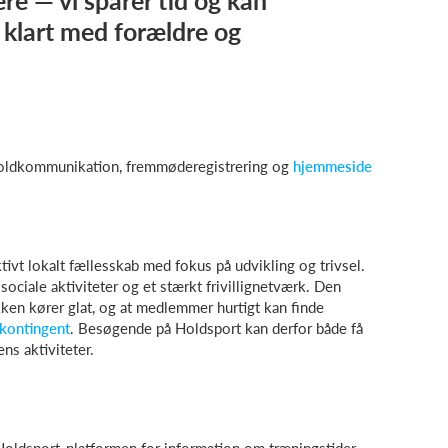
e — vi sparer tid og kan
klart med forældre og
holdkommunikation, fremmøderegistrering og
hjemmeside
ktivt lokalt fællesskab med fokus på udvikling og trivsel.
ciale aktiviteter og et stærkt frivillignetværk. Den
ikken kører glat, og at medlemmer hurtigt kan finde
kontingent
. Besøgende på Holdsport kan derfor både få
ns aktiviteter.