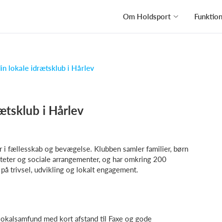
Om Holdsport
Funktio
din lokale idrætsklub i Hårlev
rætsklub i Hårlev
r i fællesskab og bevægelse. Klubben samler familier, børn
teter og sociale arrangementer, og har omkring 200
på trivsel, udvikling og lokalt engagement.
le lokalsamfund med kort afstand til Faxe og gode