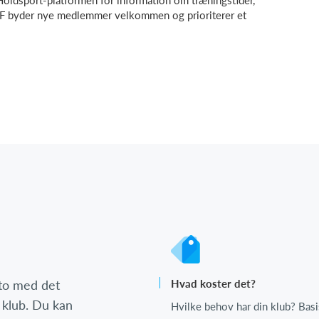
oldsport-platformen for information om træningstider,
d IF byder nye medlemmer velkommen og prioriterer et
nto med det
Hvad koster det?
 klub. Du kan
Hvilke behov har din klub? Basi