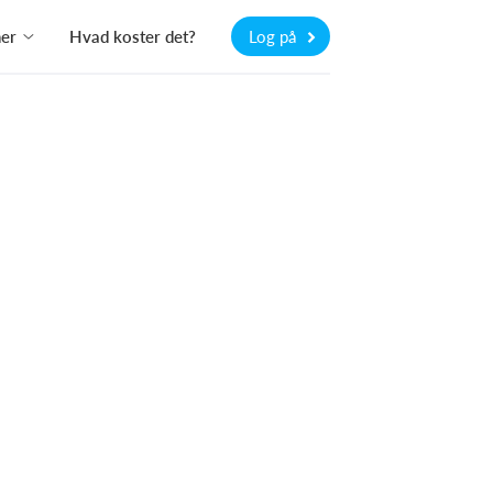
ner
Hvad koster det?
Log på