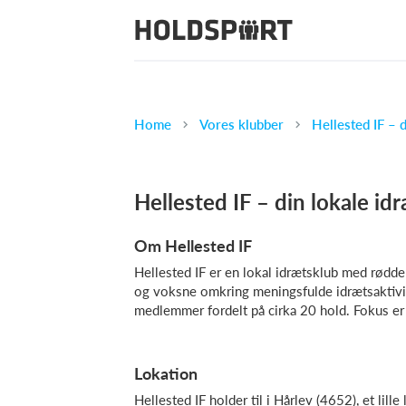
Home
Vores klubber
Hellested IF – 
Hellested IF – din lokale id
Om Hellested IF
Hellested IF er en lokal idrætsklub med rødde
og voksne omkring meningsfulde idrætsaktivi
medlemmer fordelt på cirka 20 hold. Fokus er 
Lokation
Hellested IF holder til i Hårlev (4652), et lil