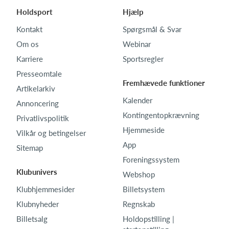
Holdsport
Hjælp
Kontakt
Spørgsmål & Svar
Om os
Webinar
Karriere
Sportsregler
Presseomtale
Fremhævede funktioner
Artikelarkiv
Kalender
Annoncering
Kontingentopkrævning
Privatlivspolitik
Hjemmeside
Vilkår og betingelser
App
Sitemap
Foreningssystem
Klubunivers
Webshop
Klubhjemmesider
Billetsystem
Klubnyheder
Regnskab
Billetsalg
Holdopstilling |