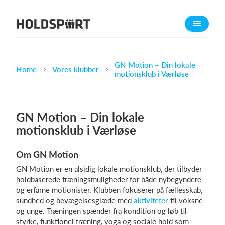
Om Holdsport
Om os
Mød os
GN Motion – Din lokale
Home
Vores klubber
motionsklub i Værløse
Karriere
Presseomtale
GN Motion – Din lokale
Funktioner
motionsklub i Værløse
Kalender
Kontingentopkrævning
Om GN Motion
Hjemmeside
GN Motion er en alsidig lokale motionsklub, der tilbyder
Webshop
holdbaserede træningsmuligheder for både nybegyndere
og erfarne motionister. Klubben fokuserer på fællesskab,
Billetsystem
sundhed og bevægelsesglæde med
aktiviteter
til voksne
og unge. Træningen spænder fra kondition og løb til
Hvad koster det?
styrke, funktionel træning, yoga og sociale hold som