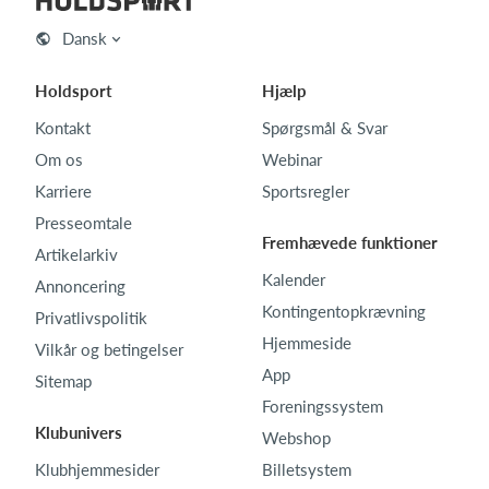
Dansk
Holdsport
Hjælp
Kontakt
Spørgsmål & Svar
Om os
Webinar
Karriere
Sportsregler
Presseomtale
Fremhævede funktioner
Artikelarkiv
Kalender
Annoncering
Kontingentopkrævning
Privatlivspolitik
Hjemmeside
Vilkår og betingelser
App
Sitemap
Foreningssystem
Klubunivers
Webshop
Klubhjemmesider
Billetsystem