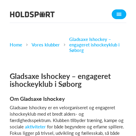
Om Holdsport
Om os
Mød os
Gladsaxe Ishockey –
Home
Vores klubber
engageret ishockeyklub i
Karriere
Søborg
Presseomtale
Funktioner
Gladsaxe Ishockey – engageret
Kalender
ishockeyklub i Søborg
Kontingentopkrævning
Om Gladsaxe Ishockey
Hjemmeside
Gladsaxe Ishockey er en velorganiseret og engageret
Webshop
ishockeyklub med et bredt alders- og
Billetsystem
færdighedsspektrum. Klubben tilbyder træning, kampe og
sociale
aktiviteter
for både begyndere og erfarne spillere.
Fokus ligger på trivsel, udvikling og fællesskab, så både
Hvad koster det?