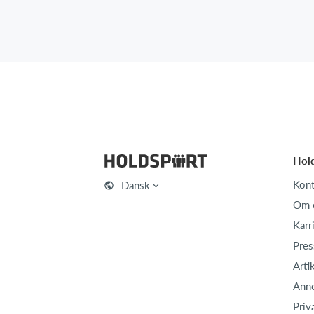
Hol
Kont
Dansk
Om 
Karr
Pres
Arti
Ann
Priv