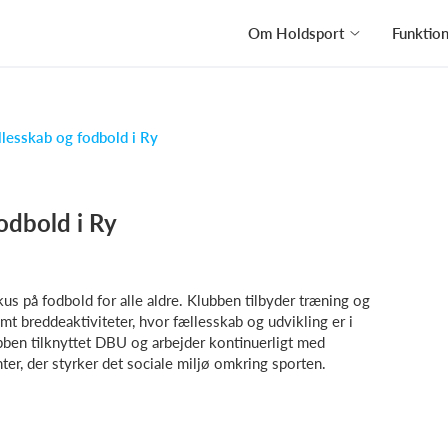
Om Holdsport
Funktio
llesskab og fodbold i Ry
odbold i Ry
kus på fodbold for alle aldre. Klubben tilbyder træning og
 breddeaktiviteter, hvor fællesskab og udvikling er i
bben tilknyttet DBU og arbejder kontinuerligt med
nter, der styrker det sociale miljø omkring sporten.