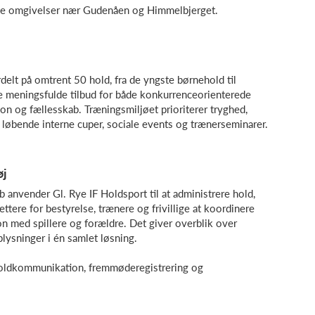
ønne omgivelser nær Gudenåen og Himmelbjerget.
t på omtrent 50 hold, fra de yngste børnehold til
be meningsfulde tilbud for både konkurrenceorienterede
tion og fællesskab. Træningsmiljøet prioriterer tryghed,
s løbende interne cuper, sociale events og trænerseminarer.
øj
 anvender Gl. Rye IF Holdsport til at administrere hold,
ettere for bestyrelse, trænere og frivillige at koordinere
n med spillere og forældre. Det giver overblik over
lysninger i én samlet løsning.
holdkommunikation, fremmøderegistrering og