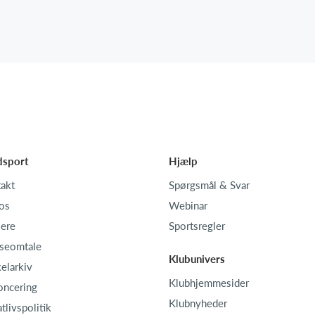
dsport
Hjælp
akt
Spørgsmål & Svar
os
Webinar
iere
Sportsregler
seomtale
Klubunivers
kelarkiv
Klubhjemmesider
oncering
Klubnyheder
atlivspolitik