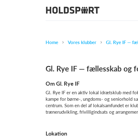
Home
Vores klubber
Gl. Rye IF — fæ
Gl. Rye IF — fællesskab og f
Om Gl. Rye IF
Gl. Rye IF er en aktiv lokal idrætsklub med fo
kampe for børne-, ungdoms- og seniorhold samt
centrum. Som en del af lokalsamfundet er klu
trænerudvikling, frivilligindsats og arrangeme
Lokation