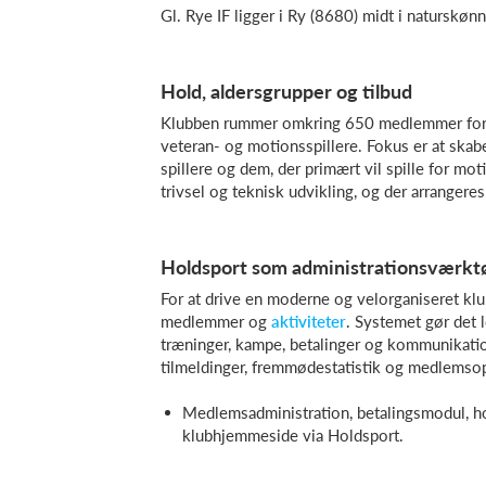
Gl. Rye IF ligger i Ry (8680) midt i natursk
Hold, aldersgrupper og tilbud
Klubben rummer omkring 650 medlemmer fordel
veteran- og motionsspillere. Fokus er at ska
spillere og dem, der primært vil spille for mo
trivsel og teknisk udvikling, og der arrangere
Holdsport som administrationsværkt
For at drive en moderne og velorganiseret klub
medlemmer og
aktiviteter
. Systemet gør det l
træninger, kampe, betalinger og kommunikatio
tilmeldinger, fremmødestatistik og medlemsop
Medlemsadministration, betalingsmodul, 
klubhjemmeside via Holdsport.