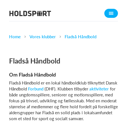
Om Holdsport
Om os
Mød os
Home
Vores klubber
Fladså Håndbold
Karriere
Presseomtale
Fladså Håndbold
Funktioner
Om Fladså Håndbold
Kalender
Fladså Håndbold er en lokal håndboldklub tilknyttet Dansk
Kontingentopkrævning
Håndbold
Forbund
(DHF). Klubben tilbyder
aktiviteter
for
Hjemmeside
både ungdomsspillere, seniorer og motionsspillere, med
fokus på trivsel, udvikling og fællesskab. Med en moderat
Webshop
størrelse af medlemmer og flere hold fordelt på forskellige
Billetsystem
aldersgrupper har Fladså en solid plads i lokalsamfundet
som et sted for sport og socialt samvær.
Hvad koster det?