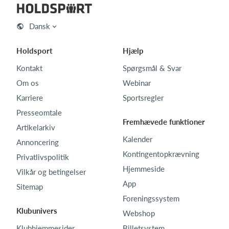
Dansk
Holdsport
Hjælp
Kontakt
Spørgsmål & Svar
Om os
Webinar
Karriere
Sportsregler
Presseomtale
Fremhævede funktioner
Artikelarkiv
Kalender
Annoncering
Kontingentopkrævning
Privatlivspolitik
Hjemmeside
Vilkår og betingelser
App
Sitemap
Foreningssystem
Klubunivers
Webshop
Klubhjemmesider
Billetsystem