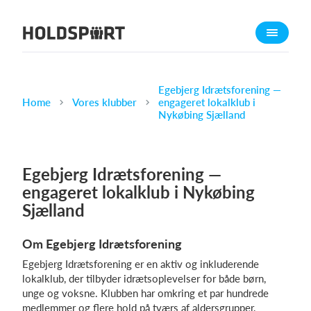
Om Holdsport
Om os
Mød os
Egebjerg Idrætsforening —
Home
Vores klubber
engageret lokalklub i
Karriere
Nykøbing Sjælland
Presseomtale
Funktioner
Egebjerg Idrætsforening —
Kalender
engageret lokalklub i Nykøbing
Kontingentopkrævning
Sjælland
Hjemmeside
Om Egebjerg Idrætsforening
Webshop
Egebjerg Idrætsforening er en aktiv og inkluderende
Billetsystem
lokalklub, der tilbyder idrætsoplevelser for både børn,
unge og voksne. Klubben har omkring et par hundrede
Hvad koster det?
medlemmer og flere hold på tværs af aldersgrupper,