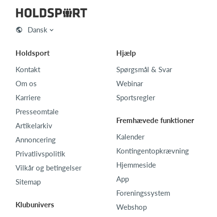
Dansk
Holdsport
Hjælp
Kontakt
Spørgsmål & Svar
Om os
Webinar
Karriere
Sportsregler
Presseomtale
Fremhævede funktioner
Artikelarkiv
Kalender
Annoncering
Kontingentopkrævning
Privatlivspolitik
Hjemmeside
Vilkår og betingelser
App
Sitemap
Foreningssystem
Klubunivers
Webshop