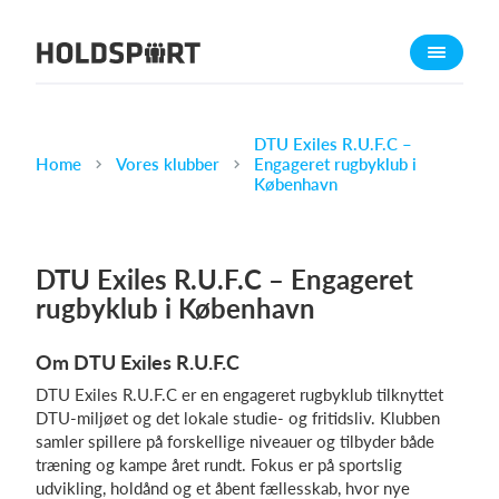
Om Holdsport
Om os
Mød os
DTU Exiles R.U.F.C –
Home
Vores klubber
Engageret rugbyklub i
Karriere
København
Presseomtale
Funktioner
DTU Exiles R.U.F.C – Engageret
Kalender
rugbyklub i København
Kontingentopkrævning
Om DTU Exiles R.U.F.C
Hjemmeside
DTU Exiles R.U.F.C er en engageret rugbyklub tilknyttet
Webshop
DTU-miljøet og det lokale studie- og fritidsliv. Klubben
Billetsystem
samler spillere på forskellige niveauer og tilbyder både
træning og kampe året rundt. Fokus er på sportslig
udvikling, holdånd og et åbent fællesskab, hvor nye
Hvad koster det?