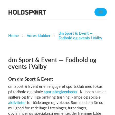
Om Holdsport
Om os
Mød os
dm Sport & Event —
Home
Vores klubber
Fodbold og events i Valby
Karriere
Presseomtale
dm Sport & Event — Fodbold og
Funktioner
events i Valby
Kalender
Kontingentopkrævning
Om dm Sport & Event
Hjemmeside
dm Sport & Event er en engageret sportsklub med fokus
Webshop
på fodbold og lokale
sportsbegivenheder
. Klubben samler
spillere og frivillige omkring træning, kampe og sociale
Billetsystem
aktiviteter
for både unge og voksne. Som medlem får du
mulighed for at deltage i træninger, turneringer,
Hvad koster det?
opvisninger og specialarrangementer, der fremmer både