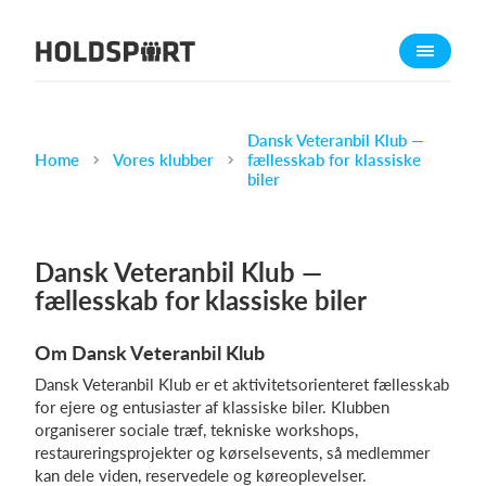
Om Holdsport
Om os
Mød os
Dansk Veteranbil Klub —
Home
Vores klubber
fællesskab for klassiske
Karriere
biler
Presseomtale
Funktioner
Dansk Veteranbil Klub —
Kalender
fællesskab for klassiske biler
Kontingentopkrævning
Om Dansk Veteranbil Klub
Hjemmeside
Dansk Veteranbil Klub er et aktivitetsorienteret fællesskab
Webshop
for ejere og entusiaster af klassiske biler. Klubben
Billetsystem
organiserer sociale træf, tekniske workshops,
restaureringsprojekter og kørselsevents, så medlemmer
kan dele viden, reservedele og køreoplevelser.
Hvad koster det?