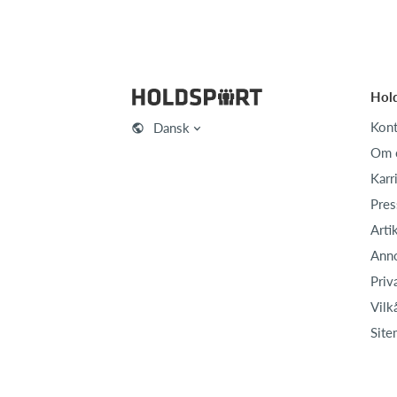
Hol
Kont
Dansk
Om 
Karr
Pres
Arti
Ann
Priv
Vilk
Site