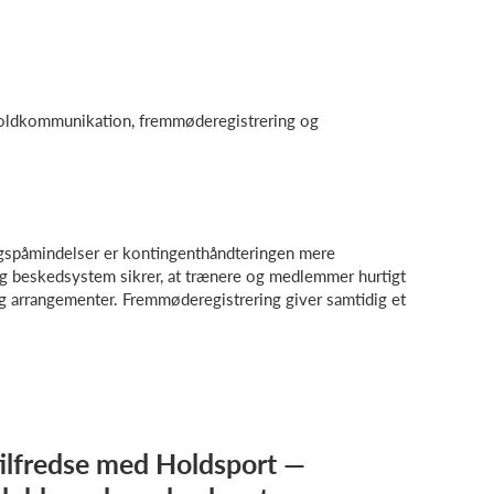
holdkommunikation, fremmøderegistrering og
ngspåmindelser er kontingenthåndteringen mere
 beskedsystem sikrer, at trænere og medlemmer hurtigt
og arrangementer. Fremmøderegistrering giver samtidig et
tilfredse med Holdsport —