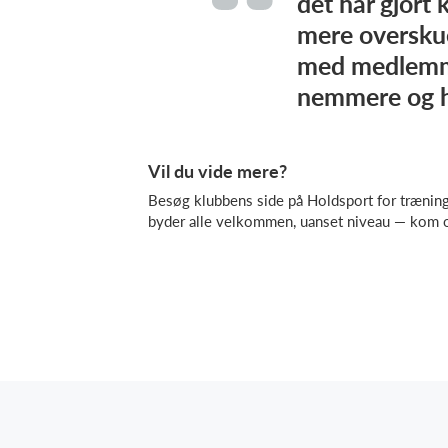
det har gjort
mere oversku
med medlemme
nemmere og h
Vil du vide mere?
Besøg klubbens side på Holdsport for træning
byder alle velkommen, uanset niveau — kom o