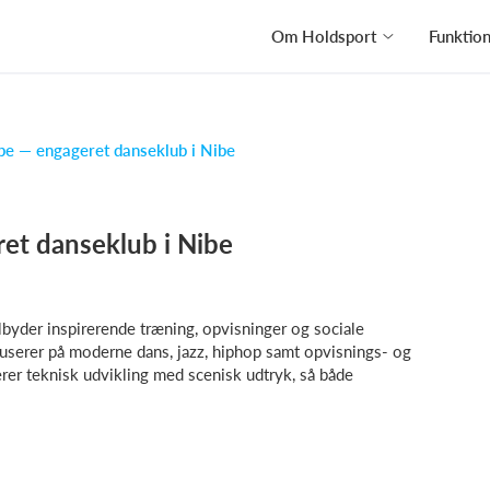
Om Holdsport
Funktio
e — engageret danseklub i Nibe
et danseklub i Nibe
lbyder inspirerende træning, opvisninger og sociale
kuserer på moderne dans, jazz, hiphop samt opvisnings- og
er teknisk udvikling med scenisk udtryk, så både