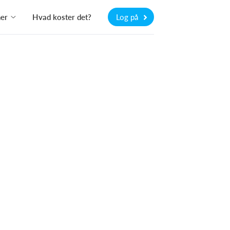
ner
Hvad koster det?
Log på