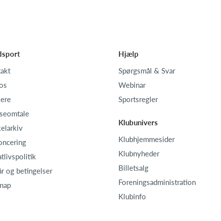
dsport
Hjælp
akt
Spørgsmål & Svar
os
Webinar
iere
Sportsregler
seomtale
Klubunivers
kelarkiv
Klubhjemmesider
oncering
Klubnyheder
atlivspolitik
Billetsalg
år og betingelser
Foreningsadministration
map
Klubinfo