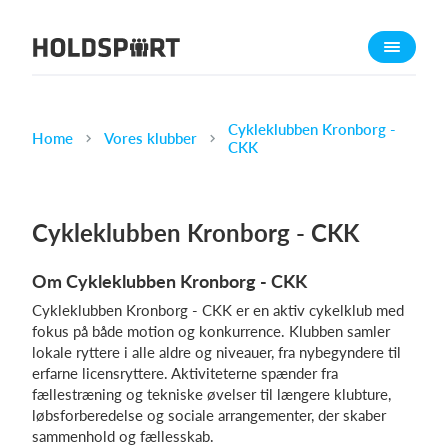
Om Holdsport
Om os
Mød os
Cykleklubben Kronborg -
Home
Vores klubber
CKK
Karriere
Presseomtale
Cykleklubben Kronborg - CKK
Funktioner
Kalender
Om Cykleklubben Kronborg - CKK
Kontingentopkrævning
Cykleklubben Kronborg - CKK er en aktiv cykelklub med
Hjemmeside
fokus på både motion og konkurrence. Klubben samler
lokale ryttere i alle aldre og niveauer, fra nybegyndere til
Webshop
erfarne licensryttere. Aktiviteterne spænder fra
Billetsystem
fællestræning og tekniske øvelser til længere klubture,
løbsforberedelse og sociale arrangementer, der skaber
sammenhold og fællesskab.
Hvad koster det?