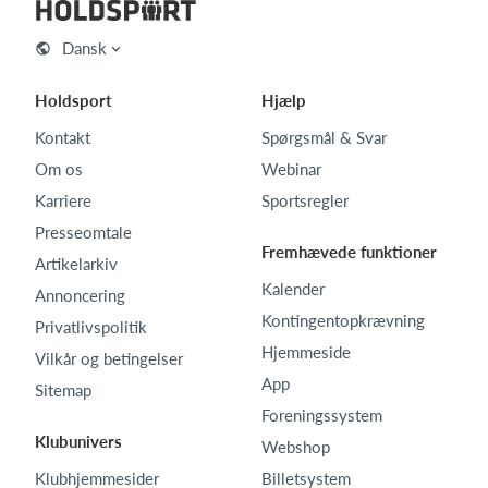
Dansk
Holdsport
Hjælp
Kontakt
Spørgsmål & Svar
Om os
Webinar
Karriere
Sportsregler
Presseomtale
Fremhævede funktioner
Artikelarkiv
Kalender
Annoncering
Kontingentopkrævning
Privatlivspolitik
Hjemmeside
Vilkår og betingelser
App
Sitemap
Foreningssystem
Klubunivers
Webshop
Klubhjemmesider
Billetsystem