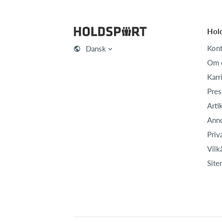
Hol
Kont
Dansk
Om 
Karr
Pres
Arti
Ann
Priv
Vilk
Site