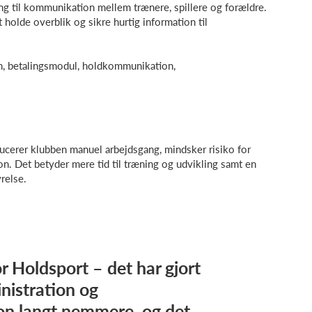
ling til kommunikation mellem trænere, spillere og forældre.
 holde overblik og sikre hurtig information til
, betalingsmodul, holdkommunikation,
ucerer klubben manuel arbejdsgang, mindsker risiko for
on. Det betyder mere tid til træning og udvikling samt en
relse.
or Holdsport – det har gjort
istration og
n langt nemmere, og det