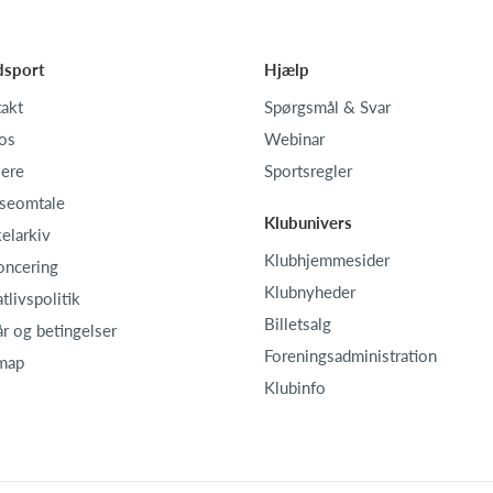
dsport
Hjælp
akt
Spørgsmål & Svar
os
Webinar
iere
Sportsregler
seomtale
Klubunivers
kelarkiv
Klubhjemmesider
oncering
Klubnyheder
atlivspolitik
Billetsalg
år og betingelser
Foreningsadministration
map
Klubinfo