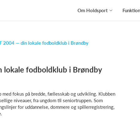
Om Holdsport
Funktio
F 2004 — din lokale fodboldklub i Brøndby
 lokale fodboldklub i Brøndby
b med fokus på bredde, fællesskab og udvikling. Klubben
kellige niveauer, fra ungdom til seniortruppen. Som
gslinjer for uddannelse, dommere og spillerregistrering,
e.