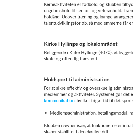
Kerneaktiviteten er fodbold, og klubben tilby
ungdomshold til senior- og veteranhold. Træni
holdånd. Udover træning og kampe arrangerer 
talentudviklingsforløb, så medlemmerne får e
Kirke Hyllinge og lokalområdet
Beliggende i Kirke Hyllinge (4070), et hygge
skole og offentlig transport.
Holdsport til administration
For at sikre effektiv og overskuelig administr
medlemmer og aktiviteter. Systemet gør det en
kommunikation
, hvilket frigør tid til det spo
Medlemsadministration, betalingsmodul, 
Klubben nævner især, at funktionerne er intuit
skaber stabilitet i den daglige drift.