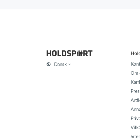
Hol
Kont
Dansk
Om 
Karr
Pres
Arti
Ann
Priv
Vilk
Site