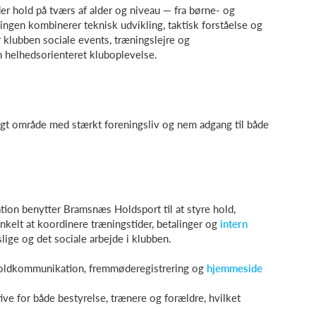
der hold på tværs af alder og niveau — fra børne- og
ngen kombinerer teknisk udvikling, taktisk forståelse og
klubben sociale events, træningslejre og
n helhedsorienteret kluboplevelse.
ligt område med stærkt foreningsliv og nem adgang til både
ation benytter Bramsnæs Holdsport til at styre hold,
kelt at koordinere træningstider, betalinger og
intern
rtslige og det sociale arbejde i klubben.
holdkommunikation, fremmøderegistrering og
hjemmeside
ive for både bestyrelse, trænere og forældre, hvilket