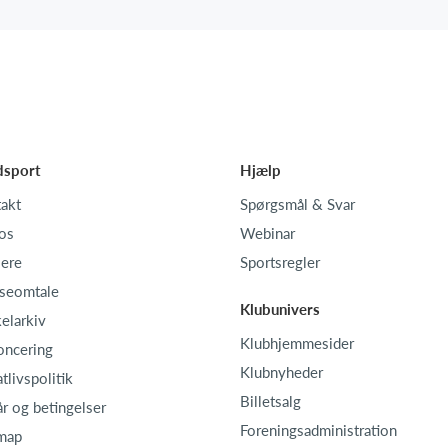
dsport
Hjælp
akt
Spørgsmål & Svar
os
Webinar
iere
Sportsregler
seomtale
Klubunivers
kelarkiv
Klubhjemmesider
oncering
Klubnyheder
atlivspolitik
Billetsalg
år og betingelser
Foreningsadministration
map