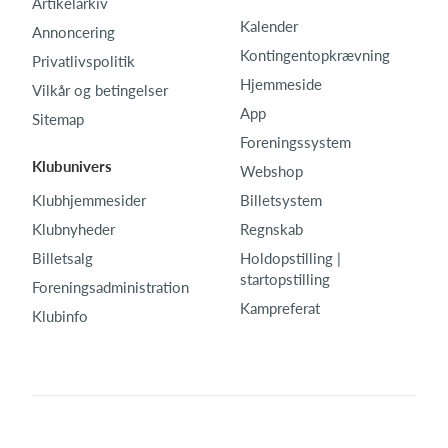
Artikelarkiv
Kalender
Annoncering
Kontingentopkrævning
Privatlivspolitik
Hjemmeside
Vilkår og betingelser
App
Sitemap
Foreningssystem
Klubunivers
Webshop
Klubhjemmesider
Billetsystem
Klubnyheder
Regnskab
Billetsalg
Holdopstilling |
startopstilling
Foreningsadministration
Kampreferat
Klubinfo