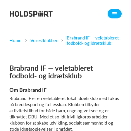
Om Holdsport
Om os
Mød os
Brabrand IF — veletableret
Home
Vores klubber
fodbold- og idrætsklub
Karriere
Presseomtale
Brabrand IF — veletableret
Funktioner
fodbold- og idrætsklub
Kalender
Kontingentopkrævning
Om Brabrand IF
Hjemmeside
Brabrand IF er en veletableret lokal idrætsklub med fokus
Webshop
på breddesport og fællesskab. Klubben tilbyder
aktivitetstilbud for både børn, unge og voksne og er
Billetsystem
tilknyttet DBU. Med et solidt frivilligkorps arbejder
klubben for at skabe udvikling, socialt sammenhold og
Hvad koster det?
gode idrætsoplevelser i området.