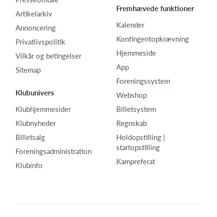
Fremhævede funktioner
Artikelarkiv
Kalender
Annoncering
Kontingentopkrævning
Privatlivspolitik
Hjemmeside
Vilkår og betingelser
App
Sitemap
Foreningssystem
Klubunivers
Webshop
Klubhjemmesider
Billetsystem
Klubnyheder
Regnskab
Billetsalg
Holdopstilling |
startopstilling
Foreningsadministration
Kampreferat
Klubinfo