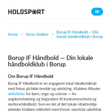
Om Holdsport
Om os
Mød os
Borup IF Håndbold — Din
Home
Vores klubber
lokale håndboldklub i Borup
Karriere
Presseomtale
Borup IF Håndbold — Din lokale
Funktioner
håndboldklub i Borup
Kalender
Kontingentopkrævning
Om Borup IF Håndbold
Hjemmeside
Borup IF Håndbold er en engageret lokal håndboldklub
Webshop
med fokus på både bredde og udvikling. Klubben tilbyder
aktiviteter
for børn, unge og voksne — fra
Billetsystem
ungdomstræning og begyndere til konkurrencehold og
motionshåndbold. Som en del af det lokale idrætsmiljø
Hvad koster det?
arbejder klubben målrettet med trivsel, sportslig udvikling