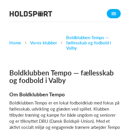
Om Holdsport
Om os
Mød os
Boldklubben Tempo —
Home
Vores klubber
fællesskab og fodbold i
Karriere
Valby
Presseomtale
Funktioner
Boldklubben Tempo — fællesskab
Kalender
og fodbold i Valby
Kontingentopkrævning
Om Boldklubben Tempo
Hjemmeside
Boldklubben Tempo er en lokal fodboldklub med fokus på
Webshop
fællesskab, udvikling og glæden ved spillet. Klubben
Billetsystem
tilbyder træning og kampe for både ungdom og seniorer
og er tilknyttet DBU (Dansk Boldspil-Union). Med et
aktivt socialt miljø og engagerede trænere arbejder Tempo
Hvad koster det?