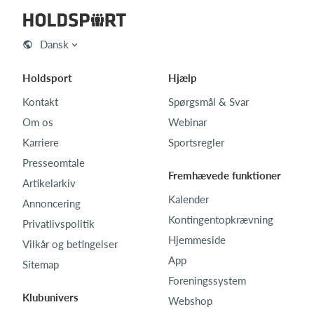
Dansk
Holdsport
Hjælp
Kontakt
Spørgsmål & Svar
Om os
Webinar
Karriere
Sportsregler
Presseomtale
Fremhævede funktioner
Artikelarkiv
Kalender
Annoncering
Kontingentopkrævning
Privatlivspolitik
Hjemmeside
Vilkår og betingelser
App
Sitemap
Foreningssystem
Klubunivers
Webshop