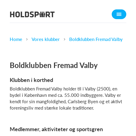
Om Holdsport
Om os
Mød os
Home
Vores klubber
Boldklubben Fremad Valby
Karriere
Presseomtale
Boldklubben Fremad Valby
Funktioner
Klubben i korthed
Kalender
Boldklubben Fremad Valby holder til i Valby (2500), en
Kontingentopkrævning
bydel i København med ca. 55.000 indbyggere. Valby er
Hjemmeside
kendt for sin mangfoldighed, Carlsberg Byen og et aktivt
foreningsliv med stærke lokale traditioner.
Webshop
Billetsystem
Medlemmer, aktiviteter og sportsgren
Hvad koster det?