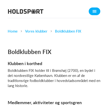
Om Holdsport
Om os
Mød os
Home
Vores klubber
Boldklubben FIX
Karriere
Presseomtale
Boldklubben FIX
Funktioner
Klubben i korthed
Kalender
Boldklubben FIX holder til i Brønshøj (2700), en bydel i
Kontingentopkrævning
det nordvestlige København. Klubben er en af de
Hjemmeside
traditionsrige fodboldklubber i hovedstadsområdet med en
lang historie.
Webshop
Billetsystem
Medlemmer, aktiviteter og sportsgren
Hvad koster det?