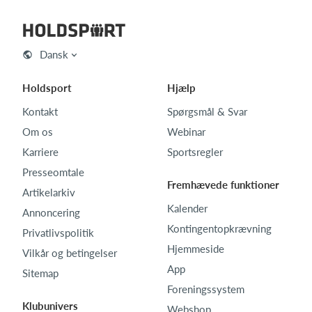
Dansk
Holdsport
Hjælp
Kontakt
Spørgsmål & Svar
Om os
Webinar
Karriere
Sportsregler
Presseomtale
Fremhævede funktioner
Artikelarkiv
Kalender
Annoncering
Kontingentopkrævning
Privatlivspolitik
Hjemmeside
Vilkår og betingelser
App
Sitemap
Foreningssystem
Klubunivers
Webshop