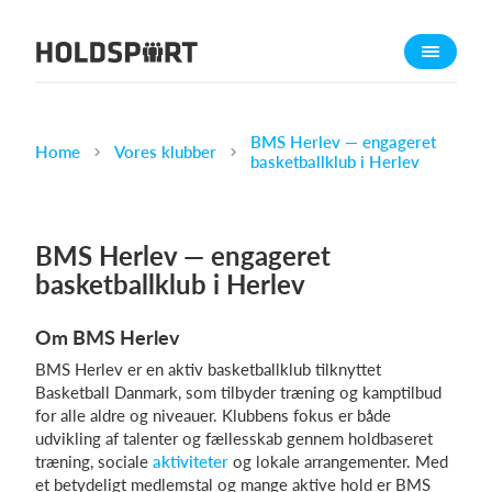
Om Holdsport
Om os
Mød os
BMS Herlev — engageret
Home
Vores klubber
basketballklub i Herlev
Karriere
Presseomtale
BMS Herlev — engageret
Funktioner
basketballklub i Herlev
Kalender
Kontingentopkrævning
Om BMS Herlev
Hjemmeside
BMS Herlev er en aktiv basketballklub tilknyttet
Webshop
Basketball Danmark, som tilbyder træning og kamptilbud
for alle aldre og niveauer. Klubbens fokus er både
Billetsystem
udvikling af talenter og fællesskab gennem holdbaseret
træning, sociale
aktiviteter
og lokale arrangementer. Med
Hvad koster det?
et betydeligt medlemstal og mange aktive hold er BMS