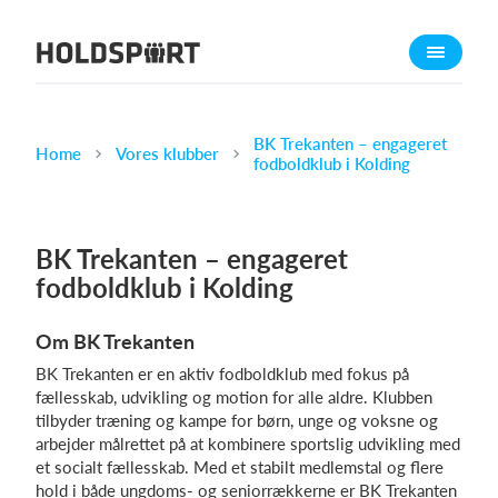
Om Holdsport
Om os
Mød os
BK Trekanten – engageret
Home
Vores klubber
fodboldklub i Kolding
Karriere
Presseomtale
BK Trekanten – engageret
Funktioner
fodboldklub i Kolding
Kalender
Kontingentopkrævning
Om BK Trekanten
Hjemmeside
BK Trekanten er en aktiv fodboldklub med fokus på
Webshop
fællesskab, udvikling og motion for alle aldre. Klubben
tilbyder træning og kampe for børn, unge og voksne og
Billetsystem
arbejder målrettet på at kombinere sportslig udvikling med
et socialt fællesskab. Med et stabilt medlemstal og flere
Hvad koster det?
hold i både ungdoms- og seniorrækkerne er BK Trekanten