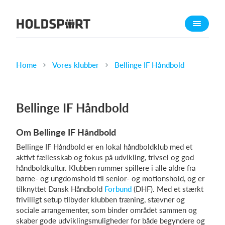
Om Holdsport
Om os
Mød os
Home
Vores klubber
Bellinge IF Håndbold
Karriere
Presseomtale
Bellinge IF Håndbold
Funktioner
Om Bellinge IF Håndbold
Kalender
Bellinge IF Håndbold er en lokal håndboldklub med et
Kontingentopkrævning
aktivt fællesskab og fokus på udvikling, trivsel og god
Hjemmeside
håndboldkultur. Klubben rummer spillere i alle aldre fra
børne- og ungdomshold til senior- og motionshold, og er
Webshop
tilknyttet Dansk Håndbold
Forbund
(DHF). Med et stærkt
Billetsystem
frivilligt setup tilbyder klubben træning, stævner og
sociale arrangementer, som binder området sammen og
skaber gode udviklingsmuligheder for både begyndere og
Hvad koster det?