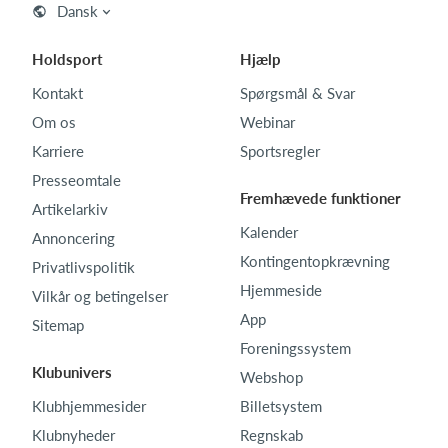
Dansk
Holdsport
Hjælp
Kontakt
Spørgsmål & Svar
Om os
Webinar
Karriere
Sportsregler
Presseomtale
Fremhævede funktioner
Artikelarkiv
Kalender
Annoncering
Kontingentopkrævning
Privatlivspolitik
Hjemmeside
Vilkår og betingelser
App
Sitemap
Foreningssystem
Klubunivers
Webshop
Klubhjemmesider
Billetsystem
Klubnyheder
Regnskab