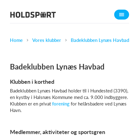
Om Holdsport
Om os
Mød os
Home
Vores klubber
Badeklubben Lynæs Havbad
Karriere
Presseomtale
Badeklubben Lynæs Havbad
Funktioner
Klubben i korthed
Kalender
Badeklubben Lynæs Havbad holder til i Hundested (3390),
Kontingentopkrævning
en kystby i Halsnæs Kommune med ca. 9.000 indbyggere.
Hjemmeside
Klubben er en privat
forening
for helårsbadere ved Lynæs
Havn.
Webshop
Billetsystem
Medlemmer, aktiviteter og sportsgren
Hvad koster det?