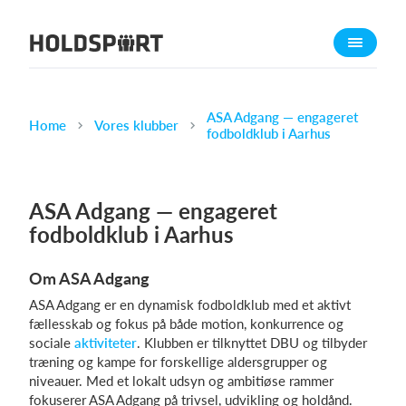
Om Holdsport
Om os
Mød os
ASA Adgang — engageret
Home
Vores klubber
fodboldklub i Aarhus
Karriere
Presseomtale
ASA Adgang — engageret
Funktioner
fodboldklub i Aarhus
Kalender
Kontingentopkrævning
Om ASA Adgang
Hjemmeside
ASA Adgang er en dynamisk fodboldklub med et aktivt
Webshop
fællesskab og fokus på både motion, konkurrence og
sociale
aktiviteter
. Klubben er tilknyttet DBU og tilbyder
Billetsystem
træning og kampe for forskellige aldersgrupper og
niveauer. Med et lokalt udsyn og ambitiøse rammer
Hvad koster det?
fokuserer ASA Adgang på trivsel, udvikling og holdånd.