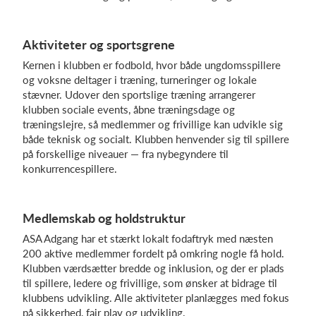
Aktiviteter og sportsgrene
Log på
Kernen i klubben er fodbold, hvor både ungdomsspillere
og voksne deltager i træning, turneringer og lokale
stævner. Udover den sportslige træning arrangerer
klubben sociale events, åbne træningsdage og
træningslejre, så medlemmer og frivillige kan udvikle sig
både teknisk og socialt. Klubben henvender sig til spillere
på forskellige niveauer — fra nybegyndere til
konkurrencespillere.
Medlemskab og holdstruktur
ASA Adgang har et stærkt lokalt fodaftryk med næsten
200 aktive medlemmer fordelt på omkring nogle få hold.
Klubben værdsætter bredde og inklusion, og der er plads
til spillere, ledere og frivillige, som ønsker at bidrage til
klubbens udvikling. Alle aktiviteter planlægges med fokus
på sikkerhed, fair play og udvikling.