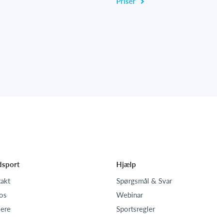
Priser
dsport
Hjælp
akt
Spørgsmål & Svar
os
Webinar
iere
Sportsregler