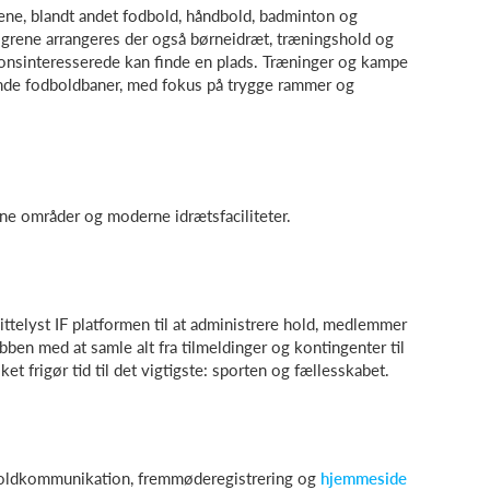
ne, blandt andet fodbold, håndbold, badminton og
sgrene arrangeres der også børneidræt, træningshold og
onsinteresserede kan finde en plads. Træninger og kampe
gende fodboldbaner, med fokus på trygge rammer og
ne områder og moderne idrætsfaciliteter.
telyst IF platformen til at administrere hold, medlemmer
bben med at samle alt fra tilmeldinger og kontingenter til
 frigør tid til det vigtigste: sporten og fællesskabet.
holdkommunikation, fremmøderegistrering og
hjemmeside