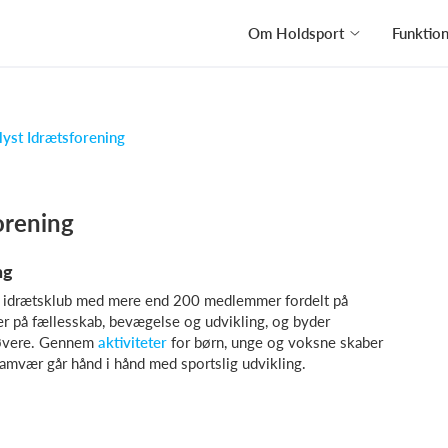
Om Holdsport
Funktio
lyst Idrætsforening
orening
ng
kal idrætsklub med mere end 200 medlemmer fordelt på
er på fællesskab, bevægelse og udvikling, og byder
døvere. Gennem
aktiviteter
for børn, unge og voksne skaber
 samvær går hånd i hånd med sportslig udvikling.