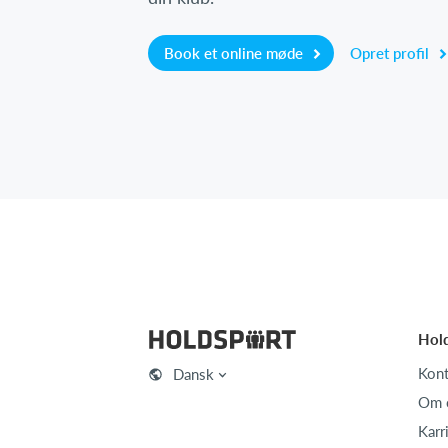
Book et online møde
Opret profil
Hol
Kont
Dansk
Om 
Karr