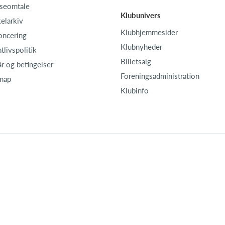
seomtale
Klubunivers
kelarkiv
Klubhjemmesider
oncering
Klubnyheder
atlivspolitik
Billetsalg
år og betingelser
Foreningsadministration
map
Klubinfo