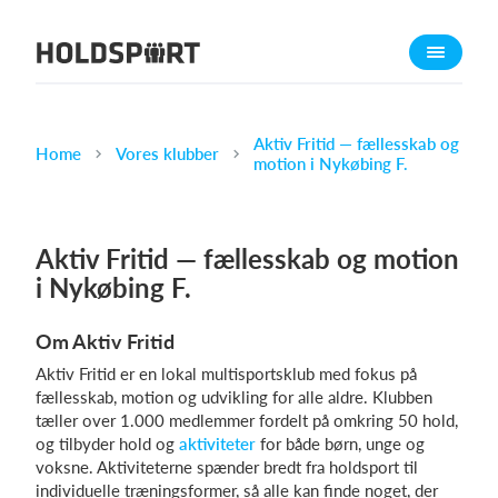
Om Holdsport
Om os
Mød os
Aktiv Fritid — fællesskab og
Home
Vores klubber
motion i Nykøbing F.
Karriere
Presseomtale
Aktiv Fritid — fællesskab og motion
Funktioner
i Nykøbing F.
Kalender
Kontingentopkrævning
Om Aktiv Fritid
Hjemmeside
Aktiv Fritid er en lokal multisportsklub med fokus på
Webshop
fællesskab, motion og udvikling for alle aldre. Klubben
tæller over 1.000 medlemmer fordelt på omkring 50 hold,
Billetsystem
og tilbyder hold og
aktiviteter
for både børn, unge og
voksne. Aktiviteterne spænder bredt fra holdsport til
Hvad koster det?
individuelle træningsformer, så alle kan finde noget, der