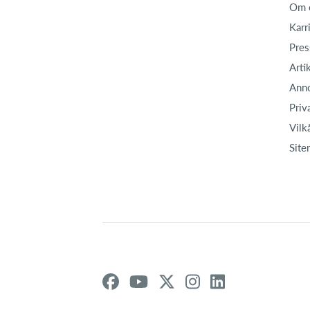
Om 
Karr
Pres
Arti
Ann
Priv
Vilk
Site