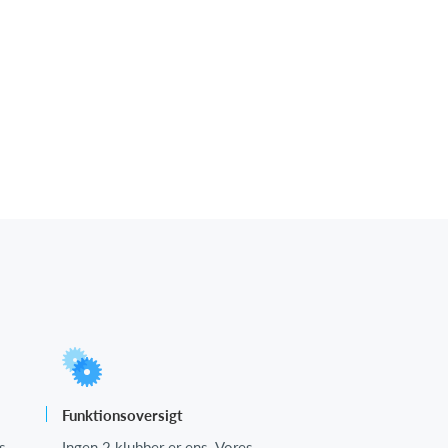
Funktionsoversigt
s
Ingen 2 klubber er ens. Vores