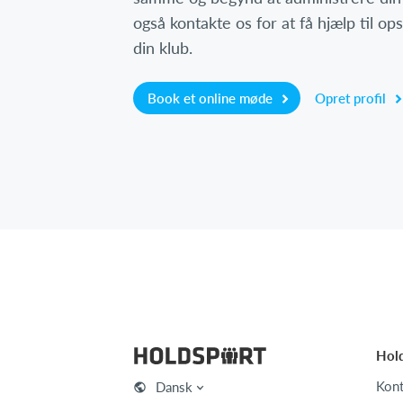
også kontakte os for at få hjælp til o
din klub.
Book et online møde
Opret profil
Hol
Kont
Dansk