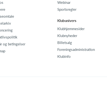
os
Webinar
iere
Sportsregler
seomtale
Klubunivers
kelarkiv
Klubhjemmesider
oncering
Klubnyheder
atlivspolitik
Billetsalg
år og betingelser
Foreningsadministration
map
Klubinfo