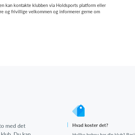
n kan kontakte klubben via Holdsports platform eller
ere og frivillige velkommen og informerer gerne om
nto med det
Hvad koster det?
 klub. Du kan
Hvilke behov har din klub? Basi