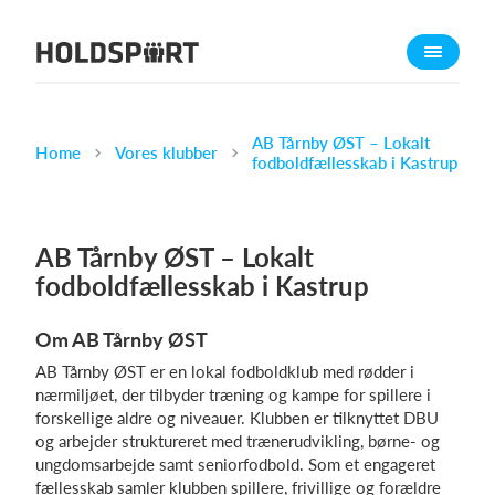
Om Holdsport
Om os
Mød os
AB Tårnby ØST – Lokalt
Home
Vores klubber
fodboldfællesskab i Kastrup
Karriere
Presseomtale
AB Tårnby ØST – Lokalt
Funktioner
fodboldfællesskab i Kastrup
Kalender
Kontingentopkrævning
Om AB Tårnby ØST
Hjemmeside
AB Tårnby ØST er en lokal fodboldklub med rødder i
Webshop
nærmiljøet, der tilbyder træning og kampe for spillere i
forskellige aldre og niveauer. Klubben er tilknyttet DBU
Billetsystem
og arbejder struktureret med trænerudvikling, børne- og
ungdomsarbejde samt seniorfodbold. Som et engageret
Hvad koster det?
fællesskab samler klubben spillere, frivillige og forældre