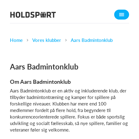
Om Holdsport
Om os
Mød os
Home
Vores klubber
Aars Badmintonklub
Karriere
Presseomtale
Aars Badmintonklub
Funktioner
Om Aars Badmintonklub
Kalender
Aars Badmintonklub er en aktiv og inkluderende klub, der
Kontingentopkrævning
tilbyder badmintontræning og kamper for spillere på
Hjemmeside
forskellige niveauer. Klubben har mere end 100
medlemmer fordelt på flere hold, fra begyndere til
Webshop
konkurrenceorienterede spillere. Fokus er både sportslig
Billetsystem
udvikling og socialt fællesskab, så nye spillere, familier og
veteraner føler sig velkomne.
Hvad koster det?