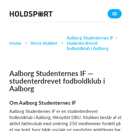
Om Holdsport
Om os
Mød os
Aalborg Studenternes IF —
Home
Vores klubber
studenterdrevet
Karriere
fodboldklub i Aalborg
Presseomtale
Funktioner
Aalborg Studenternes IF —
Kalender
studenterdrevet fodboldklub i
Kontingentopkrævning
Aalborg
Hjemmeside
Om Aalborg Studenternes IF
Webshop
Aalborg Studenternes IF er en studenterdrevet
Billetsystem
fodboldklub i Aalborg, tilknyttet DBU. Klubben består af et
aktivt fællesskab med omkring 250 medlemmer fordelt på
Hvad koster det?
et par hold, hvor både sociale og sportslige ambitioner har