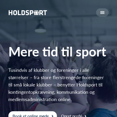
Om Holdsport
Om os
Mød os
Karriere
Mere tid til sport
Presseomtale
Funktioner
Kalender
Tusindvis af klubber og foreninger i alle
størrelser – fra store flerstrengede foreninger
Kontingentopkrævning
til små lokale klubber – benytter Holdsport til
Hjemmeside
kontingentopkrævning, kommunikation og
Webshop
medlemsadministration online.
Billetsystem
Hvad koster det?
Book et online møde
Opret profil