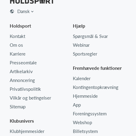
Dansk
Holdsport
Hjælp
Kontakt
Spørgsmål & Svar
Om os
Webinar
Karriere
Sportsregler
Presseomtale
Fremhævede funktioner
Artikelarkiv
Kalender
Annoncering
Kontingentopkrævning
Privatlivspolitik
Hjemmeside
Vilkår og betingelser
App
Sitemap
Foreningssystem
Klubunivers
Webshop
Klubhjemmesider
Billetsystem