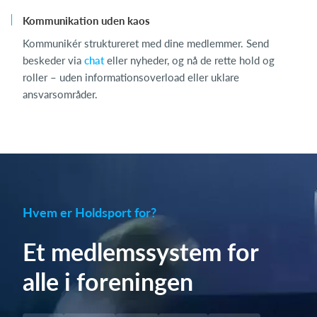
Kommunikation uden kaos
Kommunikér struktureret med dine medlemmer. Send
beskeder via
chat
eller nyheder, og nå de rette hold og
roller – uden informationsoverload eller uklare
ansvarsområder.
Hvem er Holdsport for?
Et medlemssystem for
alle i foreningen