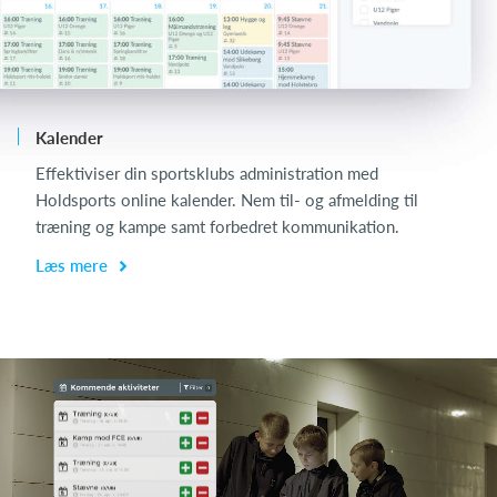
Kalender
Ch
Effektiviser din sportsklubs administration med
Ch
Holdsports online kalender. Nem til- og afmelding til
de
træning og kampe samt forbedret kommunikation.
få
Læs mere
L