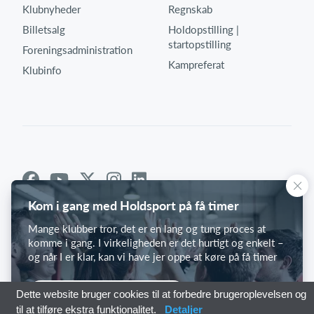
Klubnyheder
Regnskab
Billetsalg
Holdopstilling |
startopstilling
Foreningsadministration
Kampreferat
Klubinfo
Kom i gang med Holdsport på få timer
Mange klubber tror, det er en lang og tung proces at
komme i gang. I virkeligheden er det hurtigt og enkelt –
og når I er klar, kan vi have jer oppe at køre på få timer
Kom i gang med Holdsport
Dette website bruger cookies til at forbedre brugeroplevelsen og
til at tilføre ekstra funktionalitet.
Detaljer