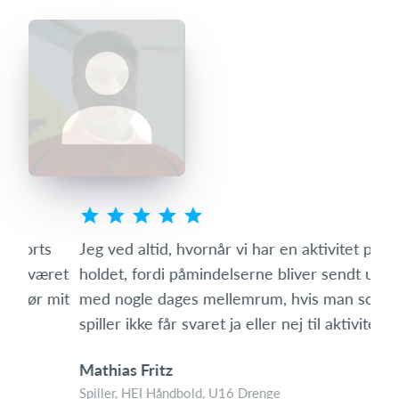
s
Jeg ved altid, hvornår vi har en aktivitet på
Som 
ret
holdet, fordi påmindelserne bliver sendt ud igen
hvo
mit
med nogle dages mellemrum, hvis man som
den 
spiller ikke får svaret ja eller nej til aktiviteten.
med
Mathias Fritz
Tin
Spiller, HEI Håndbold, U16 Drenge
Foræ