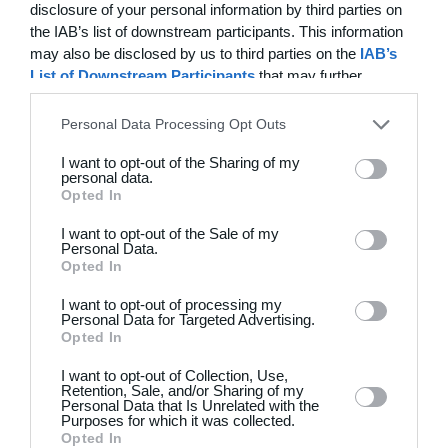
disclosure of your personal information by third parties on
6.1 Holdsport gewährt keine eigenständige Garantie auf
the IAB’s list of downstream participants. This information
gelieferte Waren.
may also be disclosed by us to third parties on the
IAB’s
List of Downstream Participants
that may further
6.2 Der Käufer akzeptiert, dass Ansprüche aus einer
disclose it to other third parties.
Herstellergarantie für eine Ware ausschließlich direkt
Personal Data Processing Opt Outs
gegenüber dem Hersteller geltend gemacht werden
können. Holdsport unterstützt den Käufer in diesen Fällen
I want to opt-out of the Sharing of my
bei der Kontaktvermittlung.
personal data.
Opted In
6.3 Es wird erwartet, dass die beigefügten Gebrauchs-,
I want to opt-out of the Sale of my
Wasch- und sonstigen Anweisungen, die eine
Personal Data.
ordnungsgemäße Verwendung und Pflege des Produkts
Opted In
beschreiben, befolgt und eingehalten werden. Wird eine
Ware entgegen den Anweisungen behandelt, gilt dies als
I want to opt-out of processing my
Personal Data for Targeted Advertising.
fehlerhafter Gebrauch, und die Ware ist nicht von der
Opted In
gesetzlichen Gewährleistung erfasst.
I want to opt-out of Collection, Use,
6.4 Der Käufer hat die gelieferten Waren unmittelbar nach
Retention, Sale, and/or Sharing of my
deren Erhalt und stets vor Ingebrauchnahme zu überprüfen,
Personal Data that Is Unrelated with the
Purposes for which it was collected.
um sicherzustellen, dass diese mangelfrei sind.
Opted In