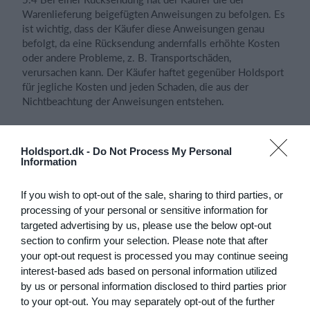
Warenlieferung beigefügten Anweisungen zu befolgen. Es
ist wichtig, dass der Käufer diese Anweisungen genau
befolgt, da eine Rücksendung andernfalls erhöhte Kosten
oder andere Probleme, z. B. Transportschäden,
verursachen kann. Der Käufer haftet gegenüber Holdsport
für jegliche Kosten und jeden Schaden, die aus der
Nichtbeachtung der Anweisungen entstehen.
5.5 Soweit ein Gegenstand nach den Wünschen des
Vereins oder des Teammitglieds / der Privatperson
Holdsport.dk -
Do Not Process My Personal
angefertigt wurde (individuell angefertigte Ware /
Information
Sonderanfertigung), z. B. mit Aufdrucken wie Name,
Nummer usw., kann der Gegenstand nicht umgetauscht
If you wish to opt-out of the sale, sharing to third parties, or
oder zurückgegeben werden, da er nicht in seinem
processing of your personal or sensitive information for
ursprünglichen Originalzustand zurückgesandt werden
targeted advertising by us, please use the below opt-out
kann. Dies gilt für alle Käufe, unabhängig davon, ob der
section to confirm your selection. Please note that after
Käufer ein Verein oder eine Privatperson ist.
your opt-out request is processed you may continue seeing
interest-based ads based on personal information utilized
by us or personal information disclosed to third parties prior
6. Gesetzliche Gewährleistung
to your opt-out. You may separately opt-out of the further
(Reklamationsret)