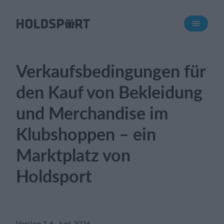
Über Holdsport
Über uns
Triff uns
Verkaufsbedingungen für
Karriere
den Kauf von Bekleidung
Presse
und Merchandise im
Funktionen
Klubshoppen – ein
Trainingsplan
Mitgliedsbeitrag
Marktplatz von
Homepage erstellen
Holdsport
Vereins App
Belegungsplan
Was kostet es?
Version 1.6. Juni 2026