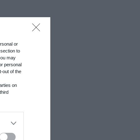
ersonal or
 section to
 you may
or personal
-out of the
arties on
third