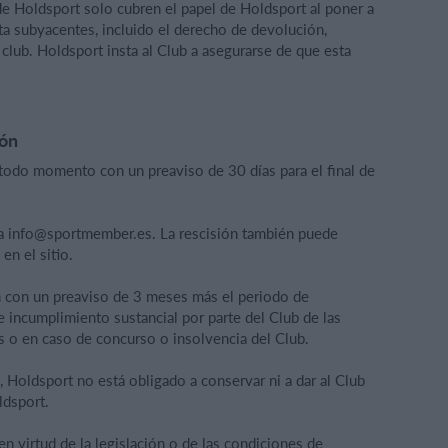
de Holdsport solo cubren el papel de Holdsport al poner a
ta subyacentes, incluido el derecho de devolución,
 club. Holdsport insta al Club a asegurarse de que esta
ión
 todo momento con un preaviso de 30 días para el final de
o a info@sportmember.es. La rescisión también puede
en el sitio.
n con un preaviso de 3 meses más el periodo de
e incumplimiento sustancial por parte del Club de las
 o en caso de concurso o insolvencia del Club.
n, Holdsport no está obligado a conservar ni a dar al Club
ldsport.
en virtud de la legislación o de las condiciones de