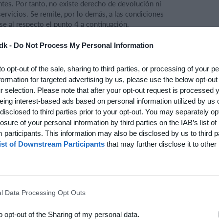
ntes. Por tanto, no existe derecho de devolución ni
ervicios. Se remite, por lo demás, a las condiciones
se al respecto el punto 4 a continuación.
e Servicios que se ponen a disposición a cambio de pago,
dk -
Do Not Process My Personal Information
 sea a intervalos fijos o continuadamente según el
 cargos al Club o a los socios del Club en función del
to opt-out of the sale, sharing to third parties, or processing of your p
s tarjetas de pago, servicios de pago o servicios de
formation for targeted advertising by us, please use the below opt-out
n es continuada hasta que el Club la rescinda por escrito;
r selection. Please note that after your opt-out request is processed
eing interest-based ads based on personal information utilized by us 
disclosed to third parties prior to your opt-out. You may separately opt
os) y el precio dependen de las elecciones concretas del
losure of your personal information by third parties on the IAB’s list of
nforme a ello.
participants. This information may also be disclosed by us to third p
ist of Downstream Participants
that may further disclose it to other 
determinados servicios, por ejemplo, funcionalidades,
star vinculados a condiciones independientes que deberán
s de poder ser utilizados.
l Data Processing Opt Outs
to opt-out of the Sharing of my personal data.
s condiciones comerciales y en función de las