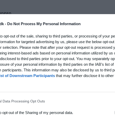
ungen
ich elektronisch versandt. Die Bestätigung wird an die
dk -
Do Not Process My Personal Information
e Pflicht des Käufers, sicherzustellen, dass die E-Mail-
k ApS trägt in diesem Zusammenhang keine Verantwortung
to opt-out of the sale, sharing to third parties, or processing of your p
Der Anbieter hat die Möglichkeit, Buchungen erneut an
ch an den Anbieter wenden. Holdsport.dk ApS kann nicht
formation for targeted advertising by us, please use the below opt-out
r selection. Please note that after your opt-out request is processed
eing interest-based ads based on personal information utilized by us 
uchungen, die über Holdsports Booking vorgenommen
disclosed to third parties prior to your opt-out. You may separately opt
erverkauf gilt, dass ein Verkauf zu einem überhöhten Preis
losure of your personal information by third parties on the IAB’s list of
participants. This information may also be disclosed by us to third p
ist of Downstream Participants
that may further disclose it to other 
gfältig auf: Holdsport.dk ApS stellt keine
 verloren geht. Holdsport.dk ApS stellt keine auf eine
n aus.
die Buchung. Die Gebühr wird online bei Abschluss der
l Data Processing Opt Outs
s Teil des Buchungspreises getragen. Sobald die Buchung
Leistung erbracht, die von der Vereinbarung zwischen dem
to opt-out of the Sharing of my personal data.