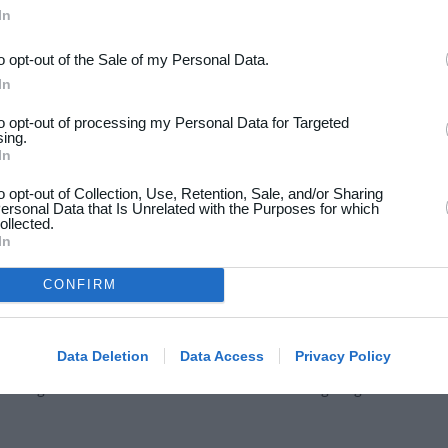
ldsport.dk ApS hat damit seine Verpflichtung aus der
In
nicht erstattet, wenn die Buchung – aus welchem Grund
ande kommt.
to opt-out of the Sale of my Personal Data.
In
nutzen:
to opt-out of processing my Personal Data for Targeted
sing.
In
to opt-out of Collection, Use, Retention, Sale, and/or Sharing
ersonal Data that Is Unrelated with the Purposes for which
ollected.
In
ln ist nicht möglich.
CONFIRM
g zustande, wenn Holdsport.dk ApS die Zahlung erhalten
Data Deletion
Data Access
Privacy Policy
preis hinzugerechnet und werden je nach den
Buchung entweder vom Käufer oder vom Anbieter getragen.