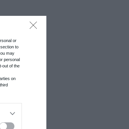
ersonal or
 section to
 you may
or personal
-out of the
arties on
third