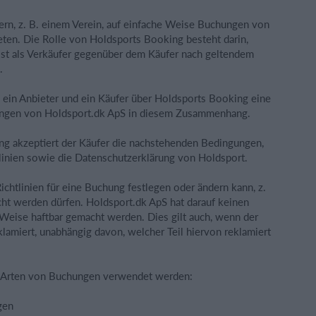
ern, z. B. einem Verein, auf einfache Weise Buchungen von
eten. Die Rolle von Holdsports Booking besteht darin,
ist als Verkäufer gegenüber dem Käufer nach geltendem
.
 ein Anbieter und ein Käufer über Holdsports Booking eine
tungen von Holdsport.dk ApS in diesem Zusammenhang.
g akzeptiert der Käufer die nachstehenden Bedingungen,
tlinien sowie die Datenschutzerklärung von Holdsport.
Richtlinien für eine Buchung festlegen oder ändern kann, z.
cht werden dürfen. Holdsport.dk ApS hat darauf keinen
r Weise haftbar gemacht werden. Dies gilt auch, wenn der
klamiert, unabhängig davon, welcher Teil hiervon reklamiert
de Arten von Buchungen verwendet werden:
gen