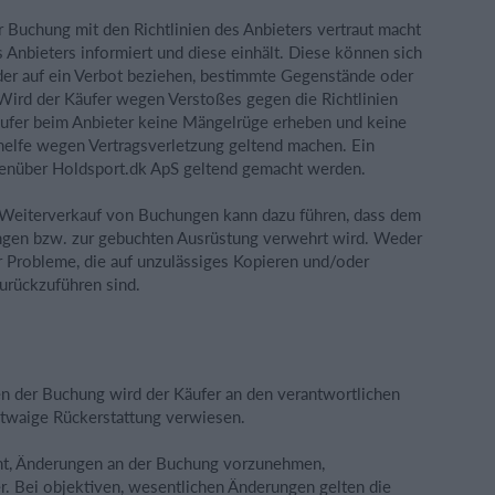
er Buchung mit den Richtlinien des Anbieters vertraut macht
s Anbieters informiert und diese einhält. Diese können sich
 oder auf ein Verbot beziehen, bestimmte Gegenstände oder
Wird der Käufer wegen Verstoßes gegen die Richtlinien
äufer beim Anbieter keine Mängelrüge erheben und keine
helfe wegen Vertragsverletzung geltend machen. Ein
genüber Holdsport.dk ApS geltend gemacht werden.
 Weiterverkauf von Buchungen kann dazu führen, dass dem
tungen bzw. zur gebuchten Ausrüstung verwehrt wird. Weder
r Probleme, die auf unzulässiges Kopieren und/oder
urückzuführen sind.
en der Buchung wird der Käufer an den verantwortlichen
etwaige Rückerstattung verwiesen.
cht, Änderungen an der Buchung vorzunehmen,
er. Bei objektiven, wesentlichen Änderungen gelten die