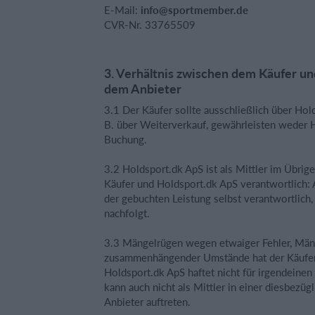
E-Mail:
info@sportmember.de
CVR-Nr. 33765509
3. Verhältnis zwischen dem Käufer u
dem Anbieter
3.1 Der Käufer sollte ausschließlich über Ho
B. über Weiterverkauf, gewährleisten weder H
Buchung.
3.2 Holdsport.dk ApS ist als Mittler im Übri
Käufer und Holdsport.dk ApS verantwortlich: Al
der gebuchten Leistung selbst verantwortlich
nachfolgt.
3.3 Mängelrügen wegen etwaiger Fehler, Mäng
zusammenhängender Umstände hat der Käufer 
Holdsport.dk ApS haftet nicht für irgendeinen
kann auch nicht als Mittler in einer diesbe
Anbieter auftreten.