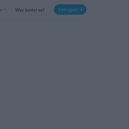
Einloggen
n
Was kostet es?