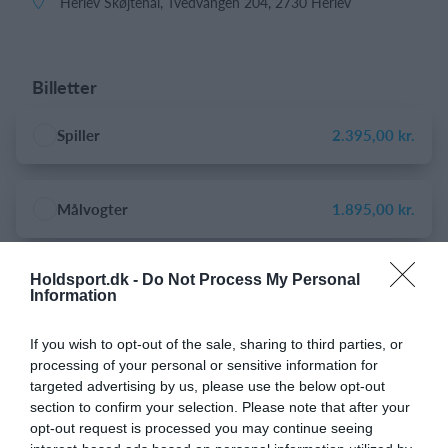
Herlev Skøjtehal, Tvedvangen 204, 2730 Herlev
Billetter
Spiller
2.395,00 kr.
Målvogter
1.895,00 kr.
Holdsport.dk -
Do Not Process My Personal
Træner/frivillig
0,00 kr.
Information
If you wish to opt-out of the sale, sharing to third parties, or
processing of your personal or sensitive information for
Om eventet
targeted advertising by us, please use the below opt-out
section to confirm your selection. Please note that after your
Herlev Ishockey Klub byder i samarbejde med Herlev Eagles
opt-out request is processed you may continue seeing
velkommen til Summer Hockey Camp 2026 - Årgang 2008-