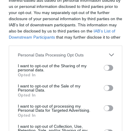
interest-based ads based on personal information utilized by
2018
us or personal information disclosed to third parties prior to
Vi har taget erfaringerne med fra de sidste 2 års Summer
your opt-out. You may separately opt-out of the further
Camps (og mange vinter og efterårs camps) og lavet 4
disclosure of your personal information by third parties on the
fantastiske dage med ishockey og socialt samvær
IAB’s list of downstream participants. This information may
also be disclosed by us to third parties on the
IAB’s List of
Campen er åben for alle klubber
Downstream Participants
that may further disclose it to other
Det er vores yderst kompetente træner team fra Herlev
third parties.
Eagles, Guillaume Doucet og Kim Staal der står for
planlægning og gennemførelse af træningerne. De bliver
Personal Data Processing Opt Outs
assisteret af en række Herlev Eagles spillere herunder Matthias
Asperup, Oliver True og Marius Kring.
I want to opt-out of the Sharing of my
personal data.
Opted In
Deltagerne inddeles i grupper efter årgang med ca. 25
deltagere i hver gruppe.
I want to opt-out of the Sale of my
Personal Data.
Prisen pr. spiller 2.395 kr. og pr. målmand 1.895 kr.
Opted In
Sidste dag for early bird er 1 maj 2026
I want to opt-out of processing my
Personal Data for Targeted Advertising.
I prisen er følgende inkluderet:
Opted In
2 ispas per dag - skøjteteknik og skillstræning
I want to opt-out of Collection, Use,
Off ice aktiviteter hver dag
Retention, Sale, and/or Sharing of my