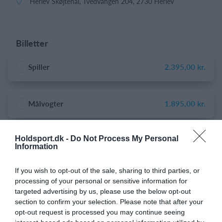
Herlev Skøjtehal, Tvedvangen 204, 2730 Herlev
Billetter
Spiller
2.395,00 kr.
Målvogter
1.895,00 kr.
Holdsport.dk -
Do Not Process My Personal
Træner/frivillig
0,00 kr.
Information
If you wish to opt-out of the sale, sharing to third parties, or
processing of your personal or sensitive information for
Om eventet
targeted advertising by us, please use the below opt-out
section to confirm your selection. Please note that after your
Herlev Ishockey Klub byder i samarbejde med Herlev Eagles
opt-out request is processed you may continue seeing
velkommen til Summer Hockey Camp 2026 - Årgang 2008-