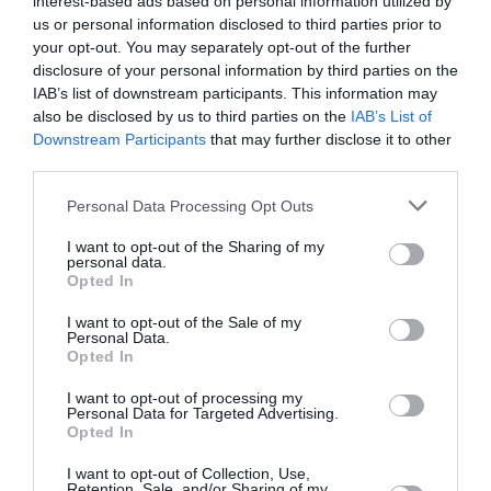
interest-based ads based on personal information utilized by
2018
us or personal information disclosed to third parties prior to
Vi har taget erfaringerne med fra de sidste 2 års Summer
your opt-out. You may separately opt-out of the further
Camps (og mange vinter og efterårs camps) og lavet 4
disclosure of your personal information by third parties on the
fantastiske dage med ishockey og socialt samvær
IAB’s list of downstream participants. This information may
also be disclosed by us to third parties on the
IAB’s List of
Campen er åben for alle klubber
Downstream Participants
that may further disclose it to other
Det er vores yderst kompetente træner team fra Herlev
third parties.
Eagles, Guillaume Doucet og Kim Staal der står for
planlægning og gennemførelse af træningerne. De bliver
Personal Data Processing Opt Outs
assisteret af en række Herlev Eagles spillere herunder Matthias
Asperup, Oliver True og Marius Kring.
I want to opt-out of the Sharing of my
personal data.
Opted In
Deltagerne inddeles i grupper efter årgang med ca. 25
deltagere i hver gruppe.
I want to opt-out of the Sale of my
Personal Data.
Prisen pr. spiller 2.395 kr. og pr. målmand 1.895 kr.
Opted In
Sidste dag for early bird er 1 maj 2026
I want to opt-out of processing my
Personal Data for Targeted Advertising.
I prisen er følgende inkluderet:
Opted In
2 ispas per dag - skøjteteknik og skillstræning
I want to opt-out of Collection, Use,
Off ice aktiviteter hver dag
Retention, Sale, and/or Sharing of my