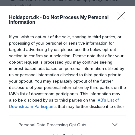
ligesindede!
Vi lover dig en unik weekendoplevelse, hvor du bliver sportsligt
Holdsport.dk -
Do Not Process My Personal
Information
udfordret samtidig med at der er sociale indslag af høj klasse.
Vi garanterer en weekend fuld af læring og nye oplevelser!
If you wish to opt-out of the sale, sharing to third parties, or
Campen er på tværs af fire forskellige kampsportsforbund:
processing of your personal or sensitive information for
Dansk Fægte-Forbund, Dansk Judo og Ju-Jitsu Union, Dansk
targeted advertising by us, please use the below opt-out
Kickboxing Forbund og Dansk Taekwondo Forbund.
section to confirm your selection. Please note that after your
opt-out request is processed you may continue seeing
Tilmeld dig nu og vær sikret en uforglemmelig weekend!
interest-based ads based on personal information utilized by
us or personal information disclosed to third parties prior to
Campen er for unge medlemmer i alderen 13-25 år i klubber
your opt-out. You may separately opt-out of the further
under de fire forbund.
disclosure of your personal information by third parties on the
IAB’s list of downstream participants. This information may
Det med småt:
also be disclosed by us to third parties on the
IAB’s List of
De første 100 deltagere får billetten til kr. 400, herefter er
Downstream Participants
that may further disclose it to other
prisen kr. 600.
third parties.
Al forplejning er inkluderet.
Du skal selv sørge for transport til og fra Nyborg. Det tager 10
Personal Data Processing Opt Outs
min at gå fra Nyborg station.
Husk sovepose og liggeunderlag.