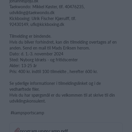
johanne@dju.dk
Taekwondo: Mikkel Køster, tlf. 40476235,
udvikling@taekwondo.dk
Kickboxing: Ulrik Fischer Kjærulff, tlf.
92430149, ufk@kickboxing.dk
Tilmelding er bindende.
Hvis du bliver forhindret, kan din tilmelding overtages af en
anden. Send en mail til Mads Eriksen herom.
Dato: d. 1.-3. november 2024
Sted: Nyborg Idræts - og fritidscenter
Alder: 13-25 år
Pris: 400 kr. indtil 100 tilmeldte , herefter 600 kr.
Se yderlige informationer i tilmeldingslinket og i de
vedhæftede filer.
Hvis du har spørgsmål er du velkommen til at skrive til din
udviklingskonsulent.
#kampsportscamp
program ungecamp.pdf