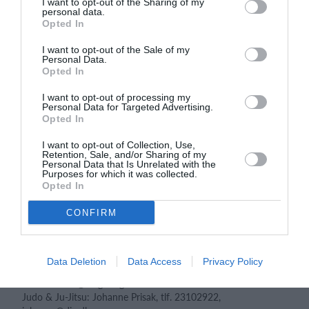
I want to opt-out of the Sharing of my
personal data.
Det endelige program udsendes senere men her er de vigtigste
Opted In
tidspunkter:
Fredag 1. november: ankomst mellem kl. 16 og kl. 18
I want to opt-out of the Sale of my
Personal Data.
Søndag 3. november: afgang mellem kl. 12 og kl. 14
Opted In
Programindhold:
I want to opt-out of processing my
En masse god træning
Personal Data for Targeted Advertising.
Comedyshow
Opted In
Poolparty
Sociale aktiviteter
I want to opt-out of Collection, Use,
Retention, Sale, and/or Sharing of my
Oplæg om mentaltræning
Personal Data that Is Unrelated with the
Oplæg fra en eliteatlet
Purposes for which it was collected.
Opted In
Vigtige oplysninger:
200 deltagere, og det er først til mølle.
CONFIRM
Overordnede ansvarlige for campen er
udviklingskonsulenterne:
Data Deletion
Data Access
Privacy Policy
Fægtning: Mads Eriksen, tlf. 21675007,
mads.eriksen@faegtning.dk
Judo & Ju-Jitsu: Johanne Prisak, tlf. 23102922,