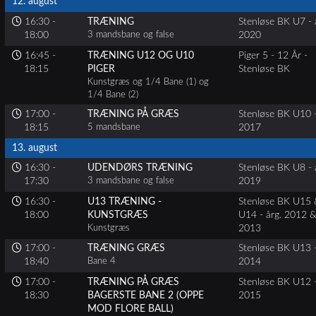
12. august
16:30 -
TRÆNING
Stenløse BK U7 - 
18:00
3 mandsbane og false
2020
16:45 -
TRÆNING U12 OG U10
Piger 5 - 12 År -
18:15
PIGER
Stenløse BK
Kunstgræs og 1/4 Bane (1) og
1/4 Bane (2)
17:00 -
TRÆNING PÅ GRÆS
Stenløse BK U10 -
18:15
5 mandsbane
2017
13. august
16:30 -
UDENDØRS TRÆNING
Stenløse BK U8 - 
17:30
3 mandsbane og false
2019
16:30 -
U13 TRÆNING -
Stenløse BK U15
18:00
KUNSTGRÆS
U14 - årg. 2012 
Kunstgræs
2013
17:00 -
TRÆNING GRÆS
Stenløse BK U13 -
18:40
Bane 4
2014
17:00 -
TRÆNING PÅ GRÆS
Stenløse BK U12 -
18:30
BAGERSTE BANE 2 (OPPE
2015
MOD FLORE BALL)